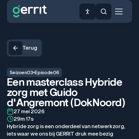
Terug
Seizoen
03
Episode
06
Een masterclass Hybride
zorg met Guido
d'Angremont (DokNoord)
27 mei 2026
29m 17s
Hybride zorg is een onderdeel van netwerkzorg,
iets waar we ons bij GERRIT druk mee bezig