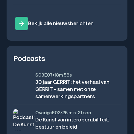
Bekijk alle nieuwsberichten
Podcasts
S
03
E
07
18m 58s
30 jaar GERRIT: het verhaal van
GERRIT - samen met onze
samenwerkingspartners
Overige
E
03
25 min. 21 sec
De Kunst van interoperabiliteit:
bestuur en beleid