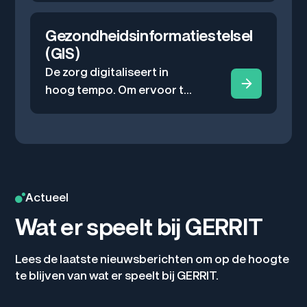
toegepast.
verschillende sectoren die
allemaal betrokken zijn bij
Gezondheidsinformatiestelsel
dezelfde patiënt. Om de
(GIS)
juiste zorg te kunnen
De zorg digitaliseert in
verlenen, is een belangrijke
hoog tempo. Om ervoor te
voorwaarde dat iedere
zorgen dat informatie
zorgverlener beschikt over
veilig, eenduidig en op het
de benodigde informatie.
juiste moment beschikbaar
GERRIT faciliteert als het
is, werkt Nederland toe
gaat om deze digitale
naar het
samenwerking.
Gezondheidsinformatiestel
Actueel
sel (GIS).
Wat er speelt bij GERRIT
Lees de laatste nieuwsberichten om op de hoogte
te blijven van wat er speelt bij GERRIT.