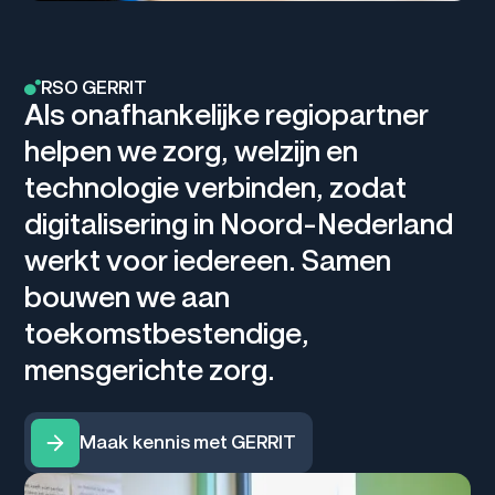
RSO GERRIT
A
l
s
o
n
a
f
h
a
n
k
e
l
i
j
k
e
r
e
g
i
o
p
a
r
t
n
e
r
h
e
l
p
e
n
w
e
z
o
r
g
,
w
e
l
z
i
j
n
e
n
t
e
c
h
n
o
l
o
g
i
e
v
e
r
b
i
n
d
e
n
,
z
o
d
a
t
d
i
g
i
t
a
l
i
s
e
r
i
n
g
i
n
N
o
o
r
d
-
N
e
d
e
r
l
a
n
d
w
e
r
k
t
v
o
o
r
i
e
d
e
r
e
e
n
.
S
a
m
e
n
b
o
u
w
e
n
w
e
a
a
n
t
o
e
k
o
m
s
t
b
e
s
t
e
n
d
i
g
e
,
m
e
n
s
g
e
r
i
c
h
t
e
z
o
r
g
.
Maak kennis met GERRIT