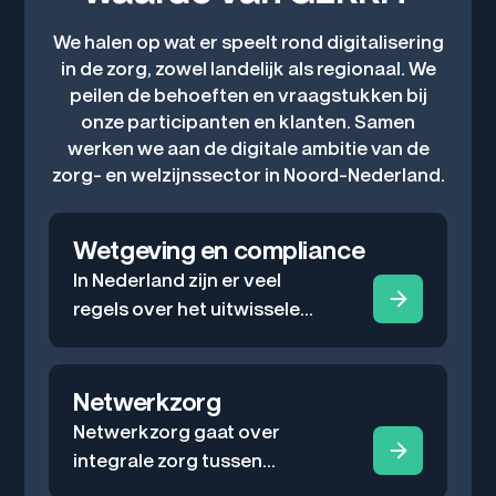
We halen op wat er speelt rond digitalisering
in de zorg, zowel landelijk als regionaal. We
peilen de behoeften en vraagstukken bij
onze participanten en klanten. Samen
werken we aan de digitale ambitie van de
zorg- en welzijnssector in Noord-Nederland.
Wetgeving en compliance
In Nederland zijn er veel
regels over het uitwisselen
en beschikbaar maken van
zorggegevens. GERRIT
helpt organisaties om te
Netwerkzorg
begrijpen wat deze regels
Netwerkzorg gaat over
betekenen en hoe ze in de
integrale zorg tussen
praktijk kunnen worden
zorgverleners en