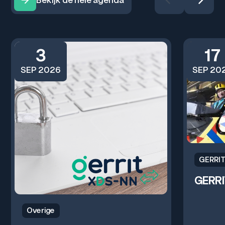
3
17
SEP 2026
SEP 20
GERRIT
GERRI
Overige