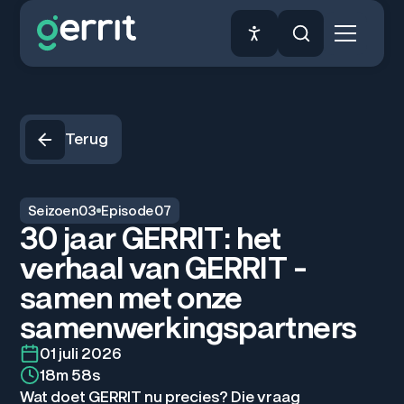
Terug
Seizoen
03
Episode
07
30 jaar GERRIT: het
verhaal van GERRIT -
samen met onze
samenwerkingspartners
01 juli 2026
18m 58s
Wat doet GERRIT nu precies? Die vraag